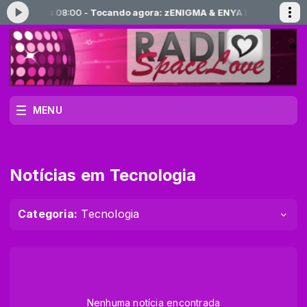
as 05:00 às 08:00 -
Tocando agora: zENIGMA & ENYA Delerium
Progr
MENU
Notícias em Tecnologia
Categoria:
Tecnologia
Nenhuma notícia encontrada